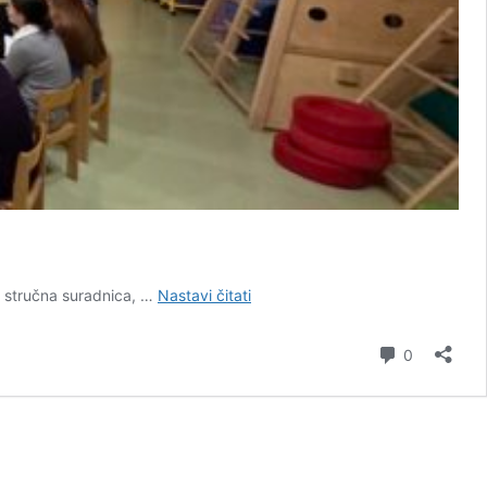
NJEGOVANJE
a stručna suradnica, …
Nastavi čitati
PARTNERSKIH
ODNOSA
komentar
0
S
RODITELJIMA