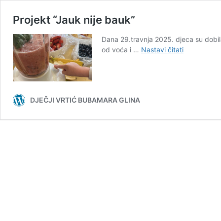
Projekt “Jauk nije bauk”
Dana 29.travnja 2025. djeca su dobila
Projekt
od voća i …
Nastavi čitati
“Jauk
nije
bauk”
DJEČJI VRTIĆ BUBAMARA GLINA