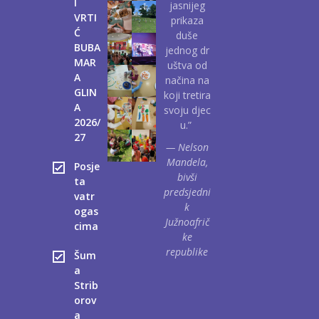
I
jasnijeg
VRTI
prikaza
Ć
duše
BUBA
jednog dr
MAR
uštva od
A
načina na
GLIN
koji tretira
A
svoju djec
2026/
u.”
27
— Nelson
Mandela,
Posje
bivši
ta
predsjedni
vatr
k
ogas
Južnoafrič
cima
ke
republike
Šum
a
Strib
orov
a