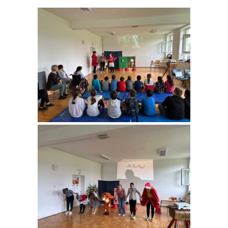
-- Etički kodeks
-- Odluka o sudjelovanju roditelja-korisnika u cijeni
programa Dječjeg vrtića Bubamara Glina
-- PRAVILNIK O UPISU DJECE U DJEČJI VRTIĆ
BUBAMARA GLINA
-- Pravilnik o provođenju postupaka jednostavne
nabave
-- Statut
-- Kolektivni ugovor
-- Upravno vijeće
-- Tekst vrtića
Jelovnik