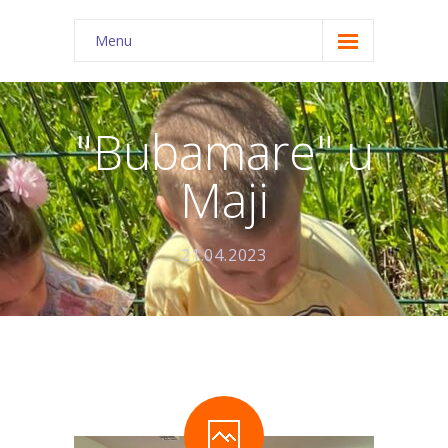
Menu
Home
Patkice
"Bubamare" u
Tratinčice
Maji
Zvončići
Narcise
21.04.2023
Visibabe
Tulipani
Suncokreti
Sovice