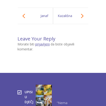
Janaf
Kazališna
predstava Glinjol
Leave Your Reply
Teatra
Morate biti
prijavljeni
da biste objavili
komentar.
UPISI
U
DJEČJ
“Nema