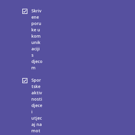
Skriv
ene
poru
ke u
kom
unik
aciji
s
djeco
m
Spor
tske
aktiv
nosti
djece
i
utjec
aj na
mot