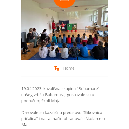
Predškola
O nama
-- Financije
---- Financije 2026
---- Financije 2025
---- Financije 2024.
Home
---- Financije 2023.
---- Financije 2022.
19.04.2023. kazališna skupina “Bubamare”
našeg vrtića Bubamara, gostovale su u
---- Financije 2021.
područnoj školi Maja.
Darovale su kazališnu predstavu “Slikovnica
-- Pravilnik o zaštiti na radu
pričalica” i na taj način obradovale školarce u
Maji.
-- Pravilnik o zaštiti od požara