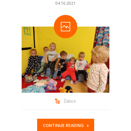
04.10.2021
-- Etički kodeks
-- Odluka o sudjelovanju roditelja-korisnika u cijeni
programa Dječjeg vrtića Bubamara Glina
-- PRAVILNIK O UPISU DJECE U DJEČJI VRTIĆ
BUBAMARA GLINA
-- Pravilnik o provođenju postupaka jednostavne
nabave
-- Statut
-- Kolektivni ugovor
-- Upravno vijeće
Žabice
-- Tekst vrtića
Jelovnik
CONTINUE READING