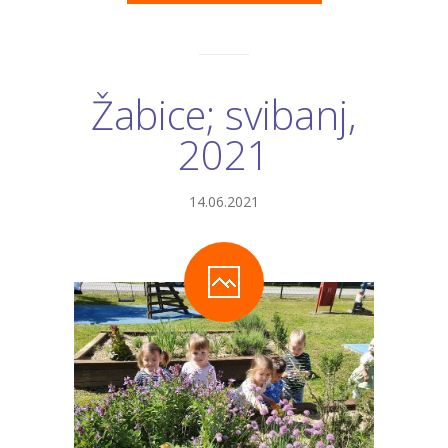
Objave
Natječaji
Žabice; svibanj,
Kontakt
2021
Stručna usavršavanja
14.06.2021