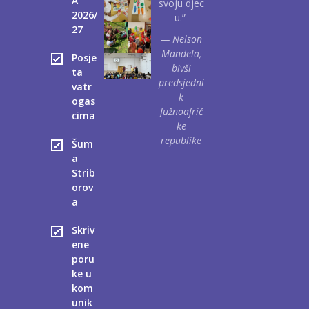
A
svoju djec
2026/
u.”
27
— Nelson
Mandela,
Posje
bivši
ta
predsjedni
vatr
k
ogas
Južnoafrič
cima
ke
republike
Šum
a
Strib
orov
a
Skriv
ene
poru
ke u
kom
unik