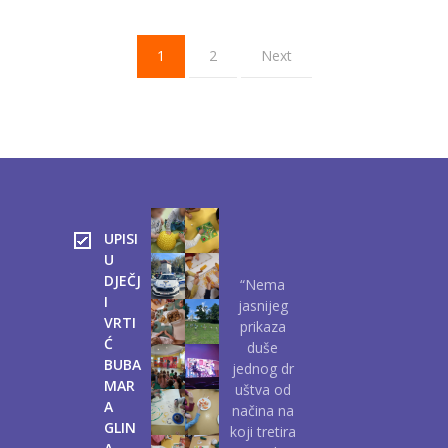
1
2
Next
UPISI
U
DJEČJ
“Nema
I
jasnijeg
VRTI
prikaza
Ć
duše
BUBA
jednog dr
MAR
uštva od
A
načina na
GLIN
koji tretira