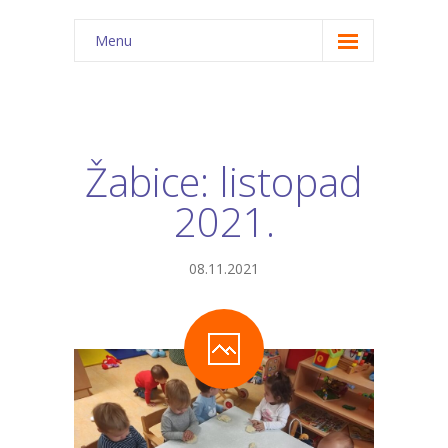
Menu
Home
Patkice
Žabice: listopad
Tratinčice
2021.
Zvončići
Narcise
08.11.2021
Visibabe
Tulipani
Suncokreti
Sovice