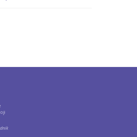
e
oji
ednik