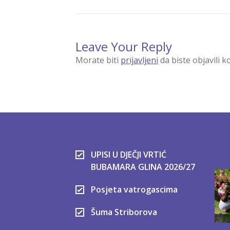
Leave Your Reply
Morate biti
prijavljeni
da biste objavili 
UPISI U DJEČJI VRTIĆ
BUBAMARA GLINA 2026/27
Posjeta vatrogascima
Šuma Striborova