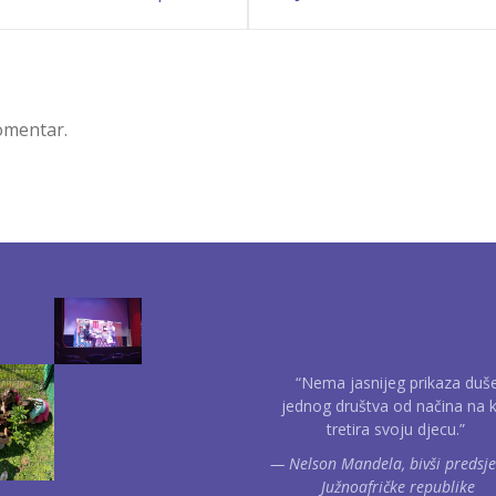
komentar.
“Nema jasnijeg prikaza duš
jednog društva od načina na k
tretira svoju djecu.”
— Nelson Mandela, bivši predsj
Južnoafričke republike