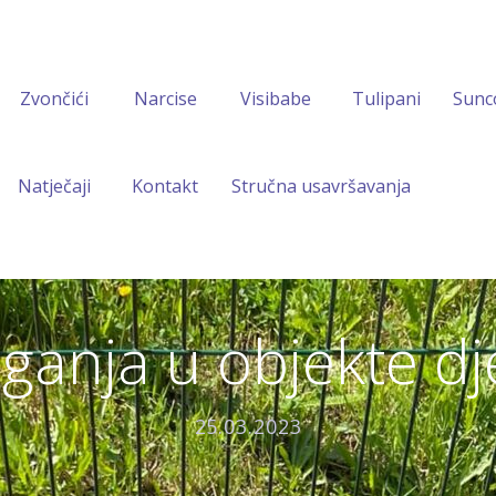
Zvončići
Narcise
Visibabe
Tulipani
Sunc
Natječaji
Kontakt
Stručna usavršavanja
ganja u objekte dje
25.03.2023