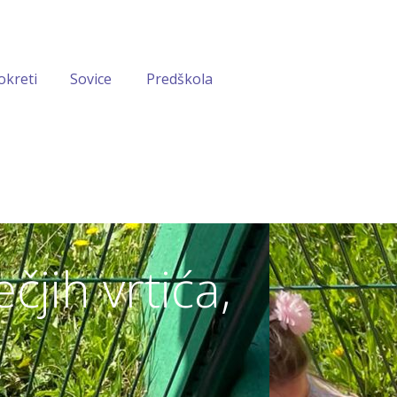
okreti
Sovice
Predškola
čjih vrtića,