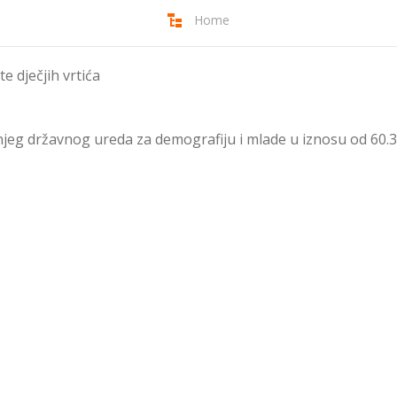
Home
e dječjih vrtića
šnjeg državnog ureda za demografiju i mlade u iznosu od 60.3